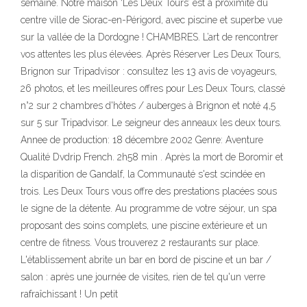
semaine. Notre maison ‘Les Deux Tours’ est à proximité du
centre ville de Siorac-en-Périgord, avec piscine et superbe vue
sur la vallée de la Dordogne ! CHAMBRES. L’art de rencontrer
vos attentes les plus élevées. Après Réserver Les Deux Tours,
Brignon sur Tripadvisor : consultez les 13 avis de voyageurs,
26 photos, et les meilleures offres pour Les Deux Tours, classé
n°2 sur 2 chambres d'hôtes / auberges à Brignon et noté 4,5
sur 5 sur Tripadvisor. Le seigneur des anneaux les deux tours.
Annee de production: 18 décembre 2002 Genre: Aventure
Qualité Dvdrip French. 2h58 min . Après la mort de Boromir et
la disparition de Gandalf, la Communauté s'est scindée en
trois. Les Deux Tours vous offre des prestations placées sous
le signe de la détente. Au programme de votre séjour, un spa
proposant des soins complets, une piscine extérieure et un
centre de fitness. Vous trouverez 2 restaurants sur place.
L'établissement abrite un bar en bord de piscine et un bar /
salon : après une journée de visites, rien de tel qu'un verre
rafraîchissant ! Un petit