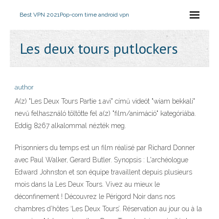
Best VPN 2021
Pop-corn time android vpn
Les deux tours putlockers
author
A(z) "Les Deux Tours Partie 1.avi" című videót "wiam bekkali"
nevű felhasználó töltötte fel a(z) "film/animáció" kategóriába.
Eddig 8267 alkalommal nézték meg.
Prisonniers du temps est un film réalisé par Richard Donner
avec Paul Walker, Gerard Butler. Synopsis : L'archéologue
Edward Johnston et son équipe travaillent depuis plusieurs
mois dans la Les Deux Tours. Vivez au mieux le
déconfinement ! Découvrez le Périgord Noir dans nos
chambres d’hôtes ‘Les Deux Tours’. Réservation au jour ou à la