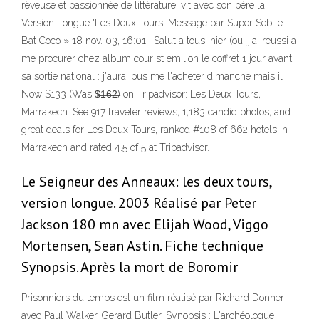
rêveuse et passionnée de littérature, vit avec son père la
Version Longue 'Les Deux Tours' Message par Super Seb le
Bat Coco » 18 nov. 03, 16:01 . Salut a tous, hier (oui j'ai reussi a
me procurer chez album cour st emilion le coffret 1 jour avant
sa sortie national : j'aurai pus me l'acheter dimanche mais il
Now $133 (Was $̶1̶6̶2̶) on Tripadvisor: Les Deux Tours,
Marrakech. See 917 traveler reviews, 1,183 candid photos, and
great deals for Les Deux Tours, ranked #108 of 662 hotels in
Marrakech and rated 4.5 of 5 at Tripadvisor.
Le Seigneur des Anneaux: les deux tours,
version longue. 2003 Réalisé par Peter
Jackson 180 mn avec Elijah Wood, Viggo
Mortensen, Sean Astin. Fiche technique
Synopsis. Après la mort de Boromir
Prisonniers du temps est un film réalisé par Richard Donner
avec Paul Walker, Gerard Butler. Synopsis : L'archéologue