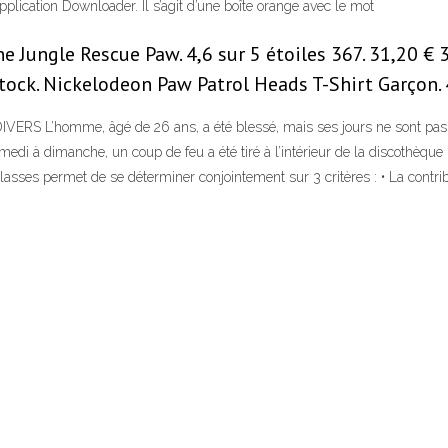
pplication Downloader. Il s’agit d’une boîte orange avec le mot
e Jungle Rescue Paw. 4,6 sur 5 étoiles 367. 31,20 €
stock. Nickelodeon Paw Patrol Heads T-Shirt Garçon. 4
DIVERS L’homme, âgé de 26 ans, a été blessé, mais ses jours ne sont pas 
edi à dimanche, un coup de feu a été tiré à l’intérieur de la discothèque 
lasses permet de se déterminer conjointement sur 3 critères : • La contrib