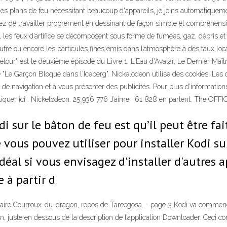
des plans de feu nécessitant beaucoup d'appareils, je joins automatiquem
ssayez de travailler proprement en dessinant de façon simple et compréhens
es feux d’artifice se décomposent sous forme de fumées, gaz, débris et pa
soufre ou encore les particules fines émis dans l’atmosphère à des taux 
ur" est le deuxième épisode du Livre 1: L'Eau d'Avatar, Le Dernier Maître d
ode "Le Garçon Bloqué dans l'Iceberg". Nickelodeon utilise des cookies. 
e de navigation et à vous présenter des publicités. Pour plus d’informatio
z cliquer ici . Nickelodeon. 25 936 776 J’aime · 61 828 en parlent. The O
di sur le bâton de feu est qu’il peut être fa
 vous pouvez utiliser pour installer Kodi su
 Idéal si vous envisagez d'installer d'autres 
e à partir d
daire Courroux-du-dragon, repos de Tarecgosa. - page 3 Kodi va commence
ran, juste en dessous de la description de l’application Downloader. Ceci 