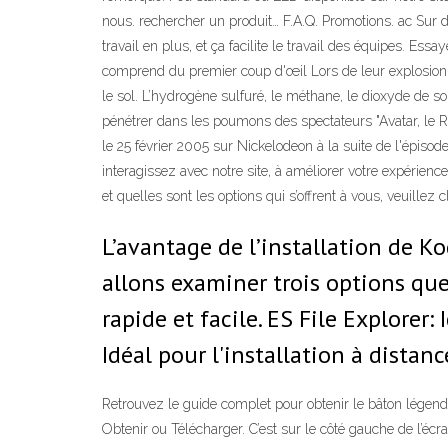
nous. rechercher un produit… F.A.Q. Promotions. ac Sur 
travail en plus, et ça facilite le travail des équipes. E
comprend du premier coup d'œil Lors de leur explosion, l
le sol. L’hydrogène sulfuré, le méthane, le dioxyde de 
pénétrer dans les poumons des spectateurs "Avatar, le Reto
le 25 février 2005 sur Nickelodeon à la suite de l'épis
interagissez avec notre site, à améliorer votre expérienc
et quelles sont les options qui s’offrent à vous, veuille
L’avantage de l’installation de Ko
allons examiner trois options que
rapide et facile. ES File Explorer:
Idéal pour l'installation à distanc
Retrouvez le guide complet pour obtenir le bâton légen
Obtenir ou Télécharger. C’est sur le côté gauche de l’éc