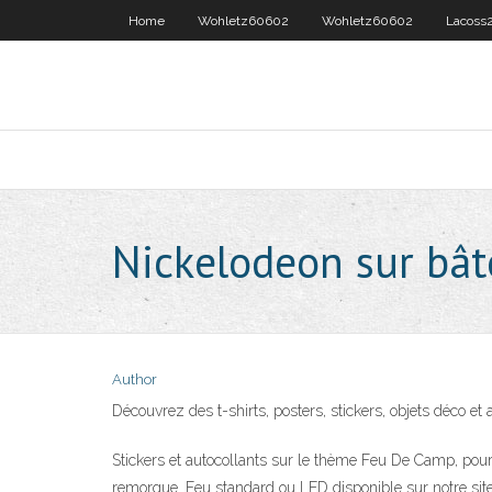
Home
Wohletz60602
Wohletz60602
Lacoss
Nickelodeon sur bât
Author
Découvrez des t-shirts, posters, stickers, objets déco e
Stickers et autocollants sur le thème Feu De Camp, pour
remorque. Feu standard ou LED disponible sur notre si