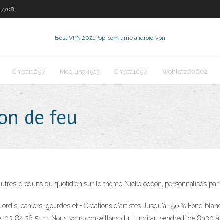
27708
Best VPN 2021
Pop-corn time android vpn
Chiotti1697
Mcclung4513
Chiotti1697
Wohletz60602
on de feu
t autres produits du quotidien sur le thème Nickelodéon, personnalisés pa
 ordis, cahiers, gourdes et + Créations d'artistes Jusqu'à -50 % Fond b
te. 03 84 76 51 11 Nous vous conseillons du Lundi au vendredi de 8h30