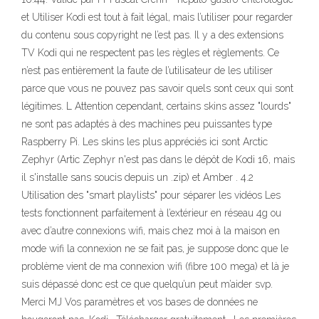
et Utiliser Kodi est tout à fait légal, mais l’utiliser pour regarder
du contenu sous copyright ne l’est pas. Il y a des extensions
TV Kodi qui ne respectent pas les règles et règlements. Ce
n’est pas entièrement la faute de l’utilisateur de les utiliser
parce que vous ne pouvez pas savoir quels sont ceux qui sont
légitimes. L Attention cependant, certains skins assez "lourds"
ne sont pas adaptés à des machines peu puissantes type
Raspberry Pi. Les skins les plus appréciés ici sont Arctic
Zephyr (Artic Zephyr n'est pas dans le dépôt de Kodi 16, mais
il s'installe sans soucis depuis un .zip) et Amber . 4.2
Utilisation des "smart playlists" pour séparer les vidéos Les
tests fonctionnent parfaitement à l’extérieur en réseau 4g ou
avec d’autre connexions wifi, mais chez moi à la maison en
mode wifi la connexion ne se fait pas, je suppose donc que le
problème vient de ma connexion wifi (fibre 100 mega) et là je
suis dépassé donc est ce que quelqu’un peut m’aider svp.
Merci MJ Vos paramètres et vos bases de données ne