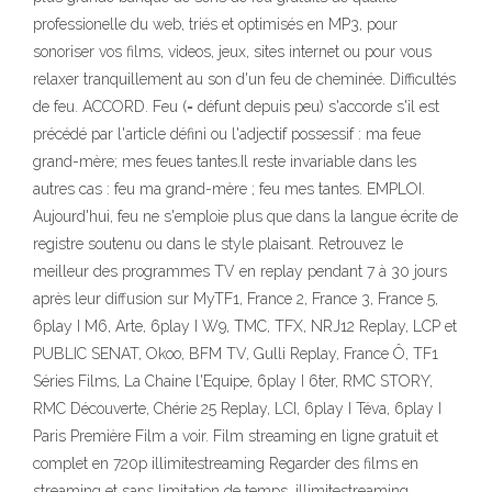
professionelle du web, triés et optimisés en MP3, pour
sonoriser vos films, videos, jeux, sites internet ou pour vous
relaxer tranquillement au son d'un feu de cheminée. Difficultés
de feu. ACCORD. Feu (= défunt depuis peu) s'accorde s'il est
précédé par l'article défini ou l'adjectif possessif : ma feue
grand-mère; mes feues tantes.Il reste invariable dans les
autres cas : feu ma grand-mère ; feu mes tantes. EMPLOI.
Aujourd'hui, feu ne s'emploie plus que dans la langue écrite de
registre soutenu ou dans le style plaisant. Retrouvez le
meilleur des programmes TV en replay pendant 7 à 30 jours
après leur diffusion sur MyTF1, France 2, France 3, France 5,
6play I M6, Arte, 6play I W9, TMC, TFX, NRJ12 Replay, LCP et
PUBLIC SENAT, Okoo, BFM TV, Gulli Replay, France Ô, TF1
Séries Films, La Chaine l'Equipe, 6play I 6ter, RMC STORY,
RMC Découverte, Chérie 25 Replay, LCI, 6play I Téva, 6play I
Paris Première Film a voir. Film streaming en ligne gratuit et
complet en 720p illimitestreaming Regarder des films en
streaming et sans limitation de temps. illimitestreaming