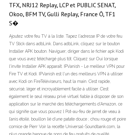
TFX, NRJ12 Replay, LCP et PUBLIC SENAT,
Okoo, BFM TV, Gulli Replay, France Ô, TF1
S�
Ajoutez votre feu TV à la liste. Tapez l'adresse IP de votre feu
TV Stick dans adbLink. Dans adbLink, cliquez sur le bouton
Installer APK bouton. Naviguer; diriger dans le fichier apk Kodi
que vous avez téléchargé plus tôt. Cliquez sur Oui lorsque
l'invite Installer APK apparaît. IPVanish - Le meilleur VPN pour
Fire TV et Kodi. IPVanish est l'un des meilleurs VPN à utiliser
avec Kodi on FireTéléviseurs, haut la main. C’est rapide,
sécurisé, léger et incroyablement facile à utiliser. C’est
également le seul réseau privé virtuel fiable à disposer de son
application sur le marché des téléchargements d’Amazon, ce
qui signifie que vous pouvez l Pot-au-feu de jarret de veau à
l’anis étoilé, bouillon lié d’une patate douce ; chou rouge et poire
comice de Pierr Voir la recette Universal-Soundbank.com, la
plus grande banque de sons de feu gratuits de qualité